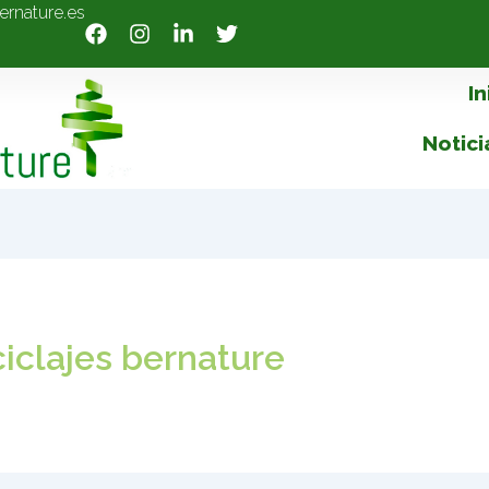
ernature.es
In
Notici
iclajes bernature