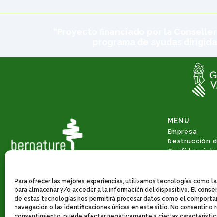
“Proyecto financiado por la Conseller
programa de ayudas dirigida
MENU
Empresa
Destrucción 
Confidencial
Gestión Integ
Valorización 
Consultoría 
Para ofrecer las mejores experiencias, utilizamos tecnologías como l
Economía circ
para almacenar y/o acceder a la información del dispositivo. El cons
de estas tecnologías nos permitirá procesar datos como el comport
Servicios de 
navegación o las identificaciones únicas en este sitio. No consentir o re
Noticias
consentimiento, puede afectar negativamente a ciertas característic