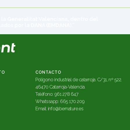
 la Generalitat Valenciana, dentro del
tados por la DANA (EMDANA).”
TO
CONTACTO
Poligono industrial de catarroja. C/31, nº 522.
46470 Catarroja-Valencia.
Teléfono: 961 278 647
Whatssapp: 665 170 209
Email
:
info@bernature.es