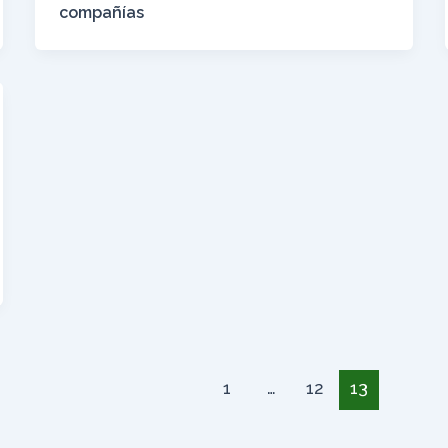
compañías
1
…
12
13