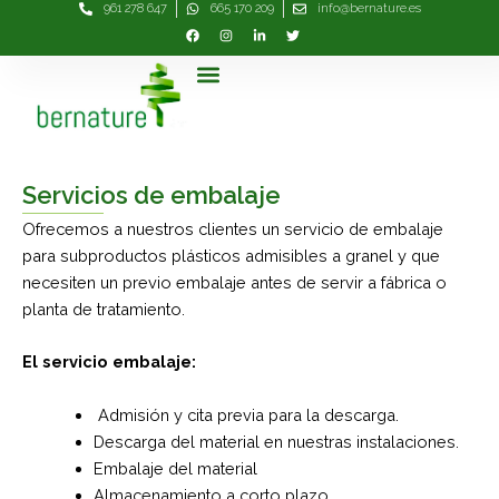
961 278 647
665 170 209
info@bernature.es
Ir
al
contenido
Menú
Servicios de embalaje
Ofrecemos a nuestros clientes un servicio de embalaje
para subproductos plásticos admisibles a granel y que
necesiten un previo embalaje antes de servir a fábrica o
planta de tratamiento.
El servicio embalaje:
Admisión y cita previa para la descarga.
Descarga del material en nuestras instalaciones.
Embalaje del material
Almacenamiento a corto plazo