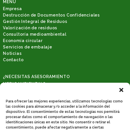
MENU
Empresa
Destrucción de Documentos Confidenciales
Gestión Integral de Residuos
Valorización de residuos
Consultoría medioambiental
Economía circular
Servicios de embalaje
Noticias
Contacto
¿NECESITAS ASESORAMIENTO
MEDIOAMBIENTAL?
Solicita una consulta
REDES SOCIALES
Para ofrecer las mejores experiencias, utilizamos tecnologías como
las cookies para almacenar y/o acceder a la información del
dispositivo. El consentimiento de estas tecnologías nos permitirá
procesar datos como el comportamiento de navegación o las
identificaciones únicas en este sitio. No consentir o retirar el
CONTACTO
consentimiento, puede afectar negativamente a ciertas