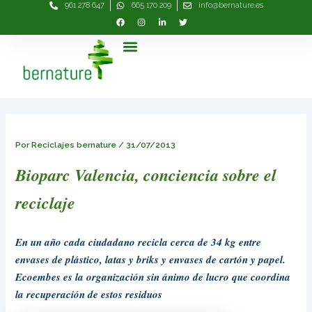
961 278 647
665 170 209
info@bernature.es
Ir
Navegación
al
de
contenido
entradas
Menú
Por
Reciclajes bernature
/
31/07/2013
Bioparc Valencia, conciencia sobre el
reciclaje
En un año cada ciudadano recicla cerca de 34 kg entre
envases de plástico, latas y briks y envases de cartón y papel.
Ecoembes es la organización sin ánimo de lucro que coordina
la recuperación de estos residuos