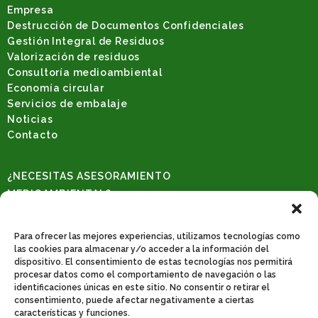
Empresa
Destrucción de Documentos Confidenciales
Gestión Integral de Residuos
Valorización de residuos
Consultoría medioambiental
Economía circular
Servicios de embalaje
Noticias
Contacto
¿NECESITAS ASESORAMIENTO
MEDIOAMBIENTAL?
Solicita una consulta
REDES SOCIALES
Para ofrecer las mejores experiencias, utilizamos tecnologías como
las cookies para almacenar y/o acceder a la información del
dispositivo. El consentimiento de estas tecnologías nos permitirá
procesar datos como el comportamiento de navegación o las
identificaciones únicas en este sitio. No consentir o retirar el
CONTACTO
consentimiento, puede afectar negativamente a ciertas
Poligono industrial de catarroja. C/31, nº 522. 46470 Catarroja-Valencia.
características y funciones.