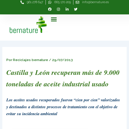
961 278 647
665 170 209
info@bernature.es
Ir
Navegación
al
de
contenido
entradas
Menú
Por
Reciclajes bernature
/
29/07/2013
Castilla y León recuperan más de 9.000
toneladas de aceite industrial usado
Los aceites usados recuperados fueron “cien por cien” valorizados
y destinados a distintos procesos de tratamiento con el objetivo de
evitar su incidencia ambiental