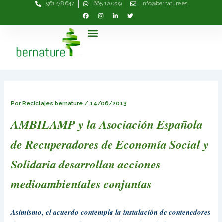
961 278 647
665 170 209
info@bernature.es
Ir
Navegación
al
de
contenido
entradas
Menú
Por
Reciclajes bernature
/
14/06/2013
AMBILAMP y la Asociación Española
de Recuperadores de Economía Social y
Solidaria desarrollan acciones
medioambientales conjuntas
Asimismo, el acuerdo contempla la instalación de contenedores