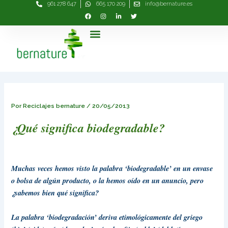
961 278 647
665 170 209
info@bernature.es
Ir
Navegación
al
de
contenido
entradas
Menú
Por
Reciclajes bernature
/
20/05/2013
¿Qué significa biodegradable?
Muchas veces hemos visto la palabra ‘biodegradable’ en un envase
o bolsa de algún producto, o la hemos oído en un anuncio, pero
¿sabemos bien qué significa?
La palabra ‘biodegradación’ deriva etimológicamente del griego