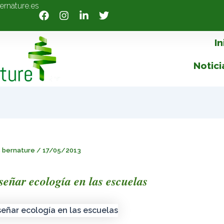
ernature.es
In
Notici
s bernature
/
17/05/2013
eñar ecología en las escuelas