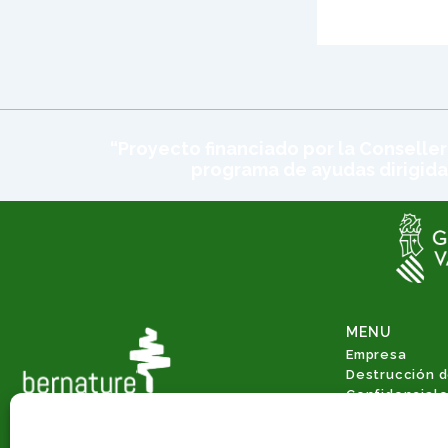
“Proyecto financiado por la Conseller
programa de ayudas dirigida
MENU
Empresa
Destrucción 
Confidencial
Gestión Integ
Valorización 