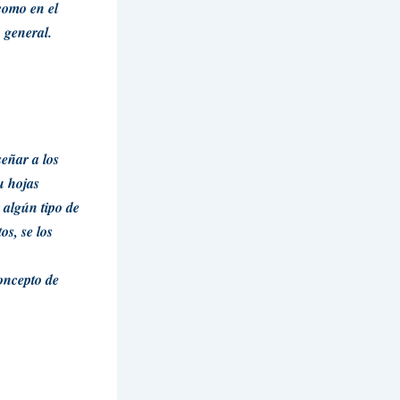
 como en el
 general.
eñar a los
u hojas
algún tipo de
os, se los
oncepto de