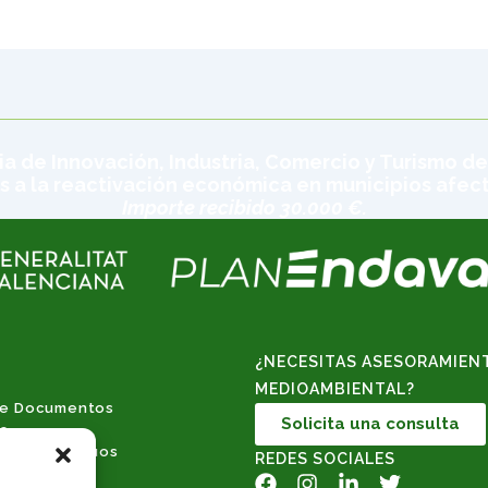
ia de Innovación, Industria, Comercio y Turismo de
s a la reactivación económica en municipios afec
Importe recibido 30.000 €.
¿NECESITAS ASESORAMIEN
MEDIOAMBIENTAL?
de Documentos
Solicita una consulta
es
ral de Residuos
REDES SOCIALES
de residuos