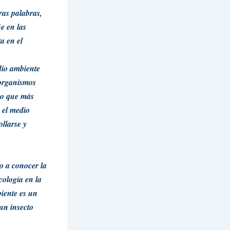
ras palabras,
ñe en las
a en el
io ambiente
 organismos
ivo que más
 el medio
llarse y
o a conocer la
cología en la
biente es un
 un
insecto