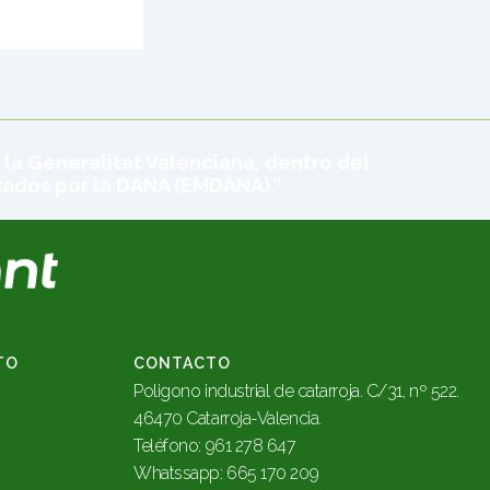
 la Generalitat Valenciana, dentro del
tados por la DANA (EMDANA).”
TO
CONTACTO
Poligono industrial de catarroja. C/31, nº 522.
46470 Catarroja-Valencia.
Teléfono: 961 278 647
Whatssapp: 665 170 209