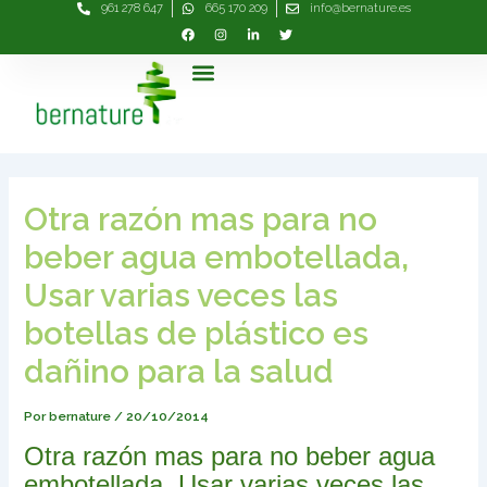
961 278 647
665 170 209
info@bernature.es
Ir
Navegación
al
de
contenido
entradas
Menú
Otra razón mas para no
beber agua embotellada,
Usar varias veces las
botellas de plástico es
dañino para la salud
Por
bernature
/
20/10/2014
Otra razón mas para no beber agua
embotellada, Usar varias veces las