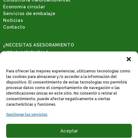
Consultoría medioambiental
Economía circular
Servicios de embalaje
Noticias
Contacto
¿NECESITAS ASESORAMIENTO
MEDIOAMBIENTAL?
Solicita una consulta
REDES SOCIALES
Para ofrecer las mejores experiencias, utilizamos tecnologías como
las cookies para almacenar y/o acceder a la información del
dispositivo. El consentimiento de estas tecnologías nos permitirá
procesar datos como el comportamiento de navegación o las
identificaciones únicas en este sitio. No consentir o retirar el
CONTACTO
consentimiento, puede afectar negativamente a ciertas
Poligono industrial de catarroja. C/31, nº 522. 46470 Catarroja-Valencia.
características y funciones.
Teléfono: 961 278 647
Gestionar los servicios
Whatssapp: 665 170 209
Email
:
info@bernature.es
Aceptar