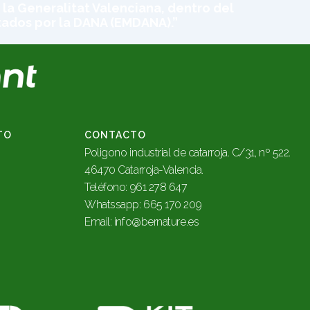
 la Generalitat Valenciana, dentro del
tados por la DANA (EMDANA).”
TO
CONTACTO
Poligono industrial de catarroja. C/31, nº 522.
46470 Catarroja-Valencia.
Teléfono: 961 278 647
Whatssapp: 665 170 209
Email
:
info@bernature.es