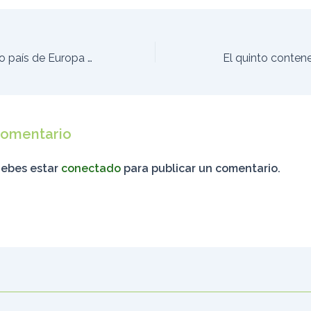
España es el único país de Europa que recicla plásticos mixtos y film
El quinto contene
comentario
debes estar
conectado
para publicar un comentario.