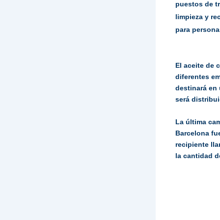
puestos de t
limpieza y re
para persona
El aceite de 
diferentes e
destinará en 
será distribu
La última ca
Barcelona fue
recipiente ll
la cantidad d