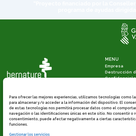
“Proyecto financiado por la Conseller
programa de ayudas dirigida
MENU
Empresa
Destrucción 
Confidencial
Gestión Integ
Valorización 
Consultoría 
Para ofrecer las mejores experiencias, utilizamos tecnologías como l
Economía circ
para almacenar y/o acceder a la información del dispositivo. El cons
de estas tecnologías nos permitirá procesar datos como el comport
Servicios de 
navegación o las identificaciones únicas en este sitio. No consentir o re
Noticias
consentimiento, puede afectar negativamente a ciertas característic
Contacto
funciones.
Gestionar los servicios