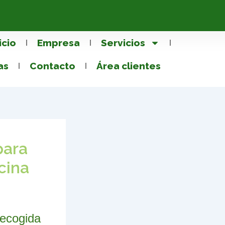
icio
Empresa
Servicios
as
Contacto
Área clientes
para
cina
recogida