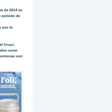
re de 2014 se
o periodo de
n con la
del
Grupo
iales como
s personas con