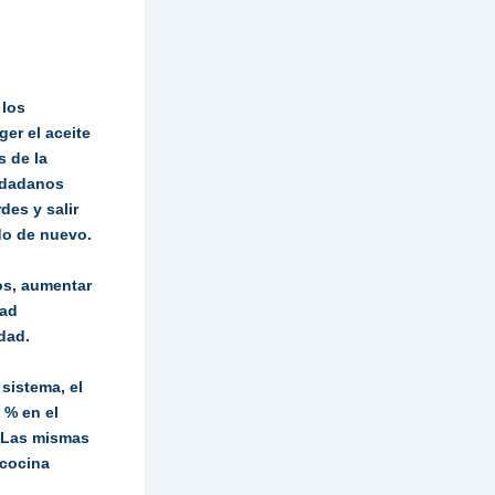
 los
er el aceite
s de la
iudadanos
des y salir
do de nuevo.
nos, aumentar
dad
dad.
sistema, el
 % en el
. Las mismas
 cocina