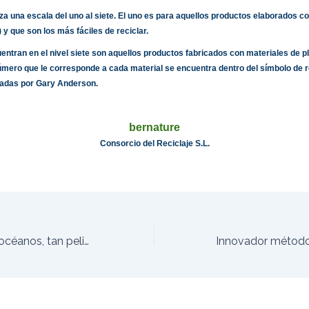
iza una escala del uno al siete. El uno es para aquellos productos elaborados co
) y que son los más fáciles de reciclar.
entran en el nivel siete son aquellos productos fabricados con materiales de p
úmero que le corresponde a cada material se encuentra dentro del símbolo de re
eadas por Gary Anderson.
bernature
Consorcio del Reciclaje S.L.
La basura de los océanos, tan peligrosa para el cambio climatico.