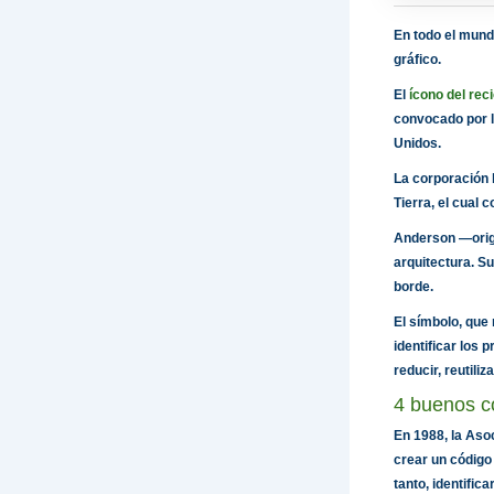
En todo el mund
gráfico.
El
ícono del reci
convocado por l
Unidos.
La corporación 
Tierra, el cual
Anderson —origi
arquitectura. Su
borde.
El símbolo, que
identificar los 
reducir, reutiliza
4 buenos co
En 1988, la Aso
crear un código
tanto, identifica