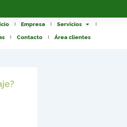
icio
Empresa
Servicios
as
Contacto
Área clientes
aje?