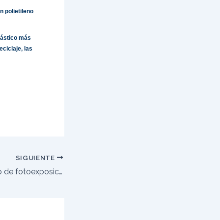
n polietileno
lástico más
ciclaje, las
SIGUIENTE
Innovador método de fotoexposición que acelera el reciclaje de plásticos