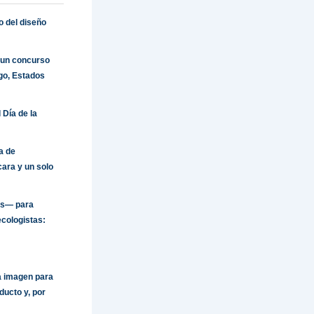
o del diseño
 un concurso
go, Estados
 Día de la
a de
cara y un solo
nes— para
ecologistas:
a imagen para
ducto y, por