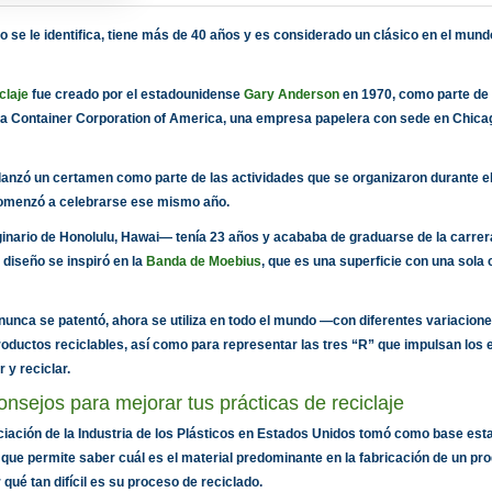
o se le identifica, tiene más de 40 años y es considerado un clásico en el mund
claje
fue creado por el estadounidense
Gary Anderson
en 1970, como parte de
a Container Corporation of America, una empresa papelera con sede en Chica
lanzó un certamen como parte de las actividades que se organizaron durante el
 comenzó a celebrarse ese mismo año.
nario de Honolulu, Hawai— tenía 23 años y acababa de graduarse de la carrer
 diseño se inspiró en la
Banda de Moebius
, que es una superficie con una sola 
 nunca se patentó, ahora se utiliza en todo el mundo —con diferentes variacio
productos reciclables, así como para representar las tres “R” que impulsan los 
r y reciclar.
nsejos para mejorar tus prácticas de reciclaje
ciación de la Industria de los Plásticos en Estados Unidos tomó como base est
 que permite saber cuál es el material predominante en la fabricación de un pro
r qué tan difícil es su proceso de reciclado.