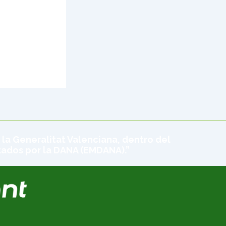
 la Generalitat Valenciana, dentro del
tados por la DANA (EMDANA).”