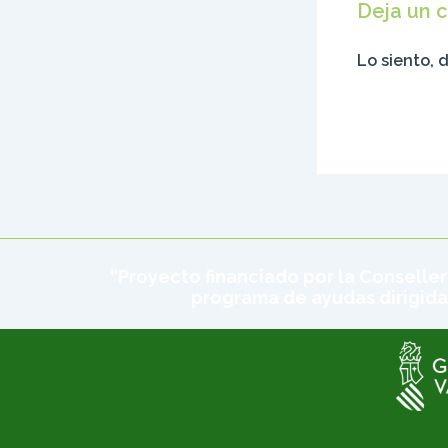
Deja un 
Lo siento, 
“Proyecto financiado por la Conseller
programa de ayudas dirigida