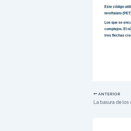
Este código util
tereftalato (PET
Los que se encu
complejos. El n
tres flechas cr
ANTERIOR