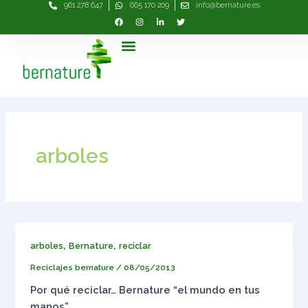
961 278 647
665 170 209
info@bernature.es
Ir
al
contenido
Menú
arboles
,
,
arboles
Bernature
reciclar
Reciclajes bernature
/
08/05/2013
Por qué reciclar… Bernature “el mundo en tus
manos”