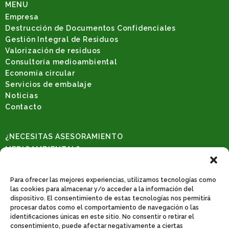
MENU
Empresa
Destrucción de Documentos Confidenciales
Gestión Integral de Residuos
Valorización de residuos
Consultoría medioambiental
Economía circular
Servicios de embalaje
Noticias
Contacto
¿NECESITAS ASESORAMIENTO
MEDIOAMBIENTAL?
Solicita una consulta
REDES SOCIALES
Para ofrecer las mejores experiencias, utilizamos tecnologías como
las cookies para almacenar y/o acceder a la información del
dispositivo. El consentimiento de estas tecnologías nos permitirá
procesar datos como el comportamiento de navegación o las
identificaciones únicas en este sitio. No consentir o retirar el
CONTACTO
consentimiento, puede afectar negativamente a ciertas