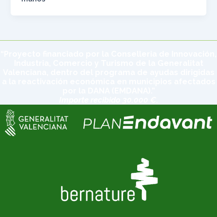
“Proyecto financiado por la Conselleria de Innovación,
Industria, Comercio y Turismo de la Generalitat
Valenciana, dentro del programa de ayudas dirigidas
a la reactivación económica en municipios afectados
por la DANA (EMDANA).”
Importe recibido 30.000 €.