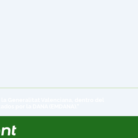
 la Generalitat Valenciana, dentro del
tados por la DANA (EMDANA).”