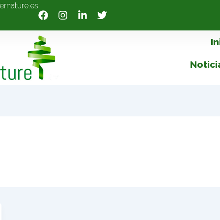
ernature.es
In
Notici