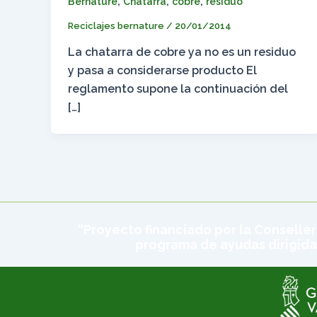
,
,
,
Bernature
Chatarra
cobre
residuo
Reciclajes bernature
/
20/01/2014
La chatarra de cobre ya no es un residuo
y pasa a considerarse producto El
reglamento supone la continuación del
[…]
“Proyecto financiado por la Conseller
programa de ayudas dirigida