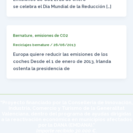
se celebra el Día Mundial de la Reducción […]
,
Bernature
emisiones de CO2
Reciclajes bernature
/
26/06/2013
Europa quiere reducir las emisiones de los
coches Desde el 1 de enero de 2013, Irlanda
ostenta la presidencia de
“Proyecto financiado por la Conselleria de Innovación,
Industria, Comercio y Turismo de la Generalitat
Valenciana, dentro del programa de ayudas dirigidas
a la reactivación económica en municipios afectados
por la DANA (EMDANA).”
Importe recibido 30.000 €.