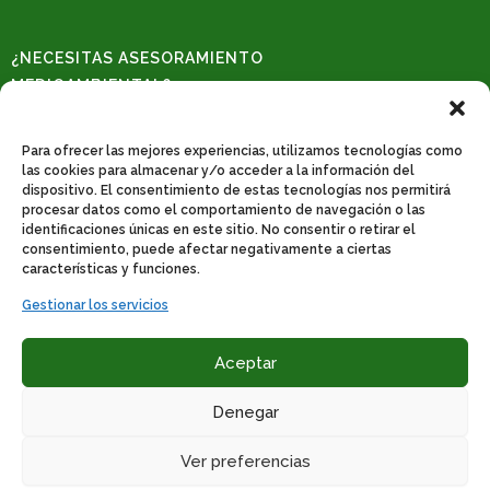
¿NECESITAS ASESORAMIENTO
MEDIOAMBIENTAL?
Solicita una consulta
REDES SOCIALES
Para ofrecer las mejores experiencias, utilizamos tecnologías como
las cookies para almacenar y/o acceder a la información del
dispositivo. El consentimiento de estas tecnologías nos permitirá
procesar datos como el comportamiento de navegación o las
identificaciones únicas en este sitio. No consentir o retirar el
CONTACTO
consentimiento, puede afectar negativamente a ciertas
Poligono industrial de catarroja. C/31, nº 522. 46470 Catarroja-Valencia.
características y funciones.
Teléfono: 961 278 647
Gestionar los servicios
Whatssapp: 665 170 209
Email
:
info@bernature.es
Aceptar
Denegar
Ver preferencias
Aviso Legal
|
Política de Privacidad
|
Política de