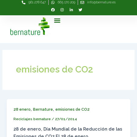
961 278 647
665 170 209
info@bernature.es
Ir
al
contenido
Menú
emisiones de CO2
,
,
28 enero
Bernature
emisiones de CO2
Reciclajes bernature
/
27/01/2014
28 de enero, Día Mundial de la Reducción de las
Emisiones de CO2 El 28 de enero