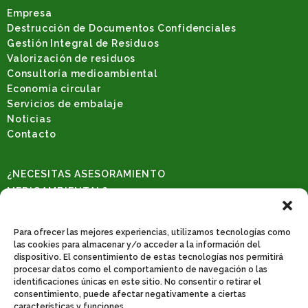
Empresa
Destrucción de Documentos Confidenciales
Gestión Integral de Residuos
Valorización de residuos
Consultoría medioambiental
Economía circular
Servicios de embalaje
Noticias
Contacto
¿NECESITAS ASESORAMIENTO
MEDIOAMBIENTAL?
Solicita una consulta
REDES SOCIALES
Para ofrecer las mejores experiencias, utilizamos tecnologías como
las cookies para almacenar y/o acceder a la información del
dispositivo. El consentimiento de estas tecnologías nos permitirá
procesar datos como el comportamiento de navegación o las
identificaciones únicas en este sitio. No consentir o retirar el
CONTACTO
consentimiento, puede afectar negativamente a ciertas
Poligono industrial de catarroja. C/31, nº 522. 46470 Catarroja-Valencia.
características y funciones.