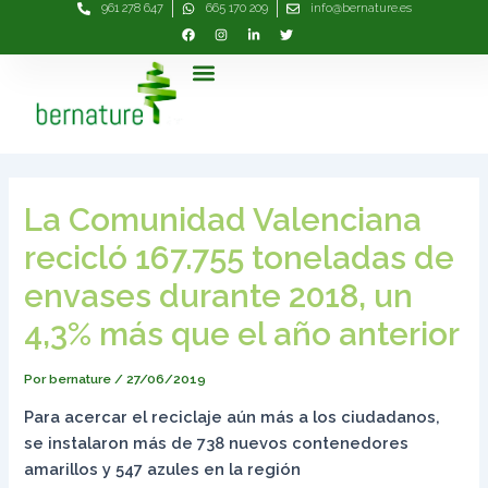
961 278 647
665 170 209
info@bernature.es
Ir
Navegación
al
de
contenido
entradas
Menú
La Comunidad Valenciana
recicló 167.755 toneladas de
envases durante 2018, un
4,3% más que el año anterior
Por
bernature
/
27/06/2019
Para acercar el reciclaje aún más a los ciudadanos,
se instalaron más de 738 nuevos contenedores
amarillos y 547 azules en la región