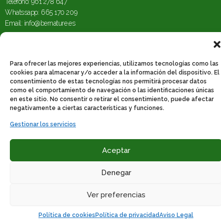
Teléfono: 961 278 647
Whatssapp: 665 170 209
Email
:
info@bernature.es
Para ofrecer las mejores experiencias, utilizamos tecnologías como las
cookies para almacenar y/o acceder a la información del dispositivo. El
consentimiento de estas tecnologías nos permitirá procesar datos
Aviso Legal
|
Política de Privacidad
|
Política de
como el comportamiento de navegación o las identificaciones únicas
Cookies
|
Declaración de Accesibilidad
en este sitio. No consentir o retirar el consentimiento, puede afectar
negativamente a ciertas características y funciones.
Gestionar los servicios
Aceptar
Denegar
Ver preferencias
Política de cookies
Política de privacidad
Aviso Legal