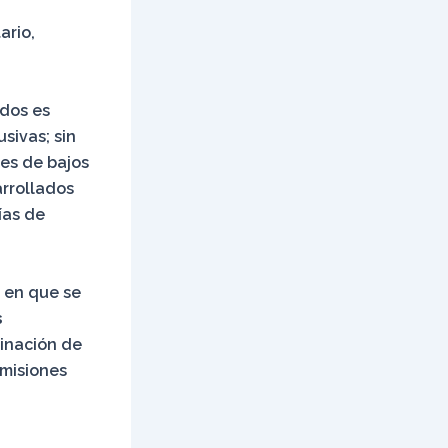
ario,
idos es
sivas; sin
es de bajos
arrollados
ías de
 en que se
s
minación de
emisiones