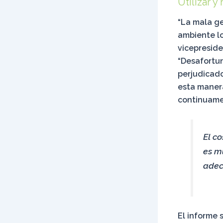
Utilizar y
“La mala ge
ambiente lo
vicepreside
“Desafortu
perjudicado
esta manera
continuam
El c
es m
ade
El informe 