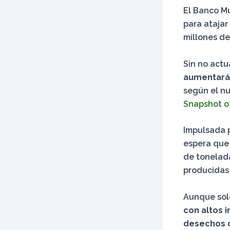
El Banco Mu
para atajar
millones de
Sin no act
aumentará 
según el n
Snapshot o
Impulsada p
espera que
de tonelada
producidas 
Aunque solo
con altos 
desechos 