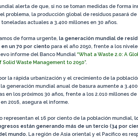
ndial alerta de que, si no se toman medidas de forma i
 el problema, la producción global de residuos pasará de 
 toneladas actuales a 3.400 millones en 30 años.
uamos de forma urgente,
la generación mundial de resi
en un 70 por ciento
para el año 2050, frente a los nivele
uevo informe del Banco Mundial
“What a Waste 2.0: A Glo
f Solid Waste Management to 2050”
.
or la rápida urbanización y el crecimiento de la població
 la generación mundial anual de basura aumente a 3.400
s en los próximos 30 años, frente a los 2.010 millones d
en 2016, asegura el informe.
 representan el 16 por ciento de la población mundial,
l
ingresos están generando más de un tercio (34 por cien
del mundo
. La región de Asia oriental y el Pacífico es re