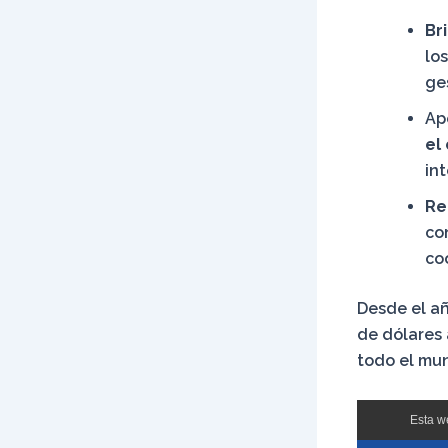
Br
lo
ge
Ap
el
in
Re
co
co
Desde el a
de dólares 
todo el mu