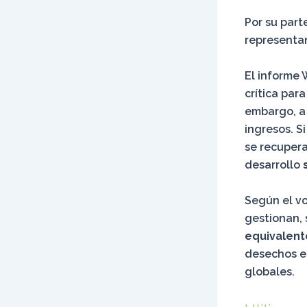
Por su part
representan
El informe 
crítica par
embargo, a 
ingresos. S
se recupera
desarrollo
Según el vo
gestionan,
equivalent
desechos en
globales.