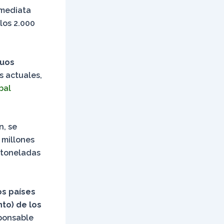
nmediata
los 2.000
duos
s actuales,
bal
n, se
 millones
e toneladas
os países
to) de los
sponsable