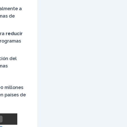
ialmente a
emas de
ara
reducir
programas
ción del
amas
0 millones
en países de