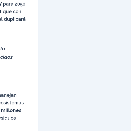
Y para 2050,
plique con
al duplicará
cto
ucidos
manejan
cosistemas
 millones
residuos