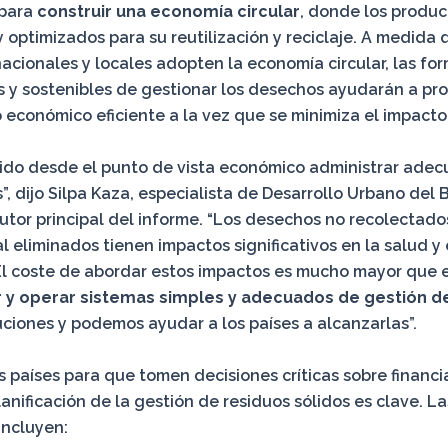
 para
construir una economía circular
, donde los produc
 optimizados para su reutilización y reciclaje. A medida 
acionales y locales adopten la economía circular, las fo
s y sostenibles de gestionar los desechos ayudarán a pr
 económico eficiente a la vez que se minimiza el impacto
tido desde el punto de vista económico administrar ad
s”, dijo Silpa Kaza, especialista de Desarrollo Urbano del
utor principal del informe. “Los desechos no recolectados
l eliminados tienen impactos significativos en la salud y
l coste de abordar estos impactos es mucho mayor que e
r y operar sistemas simples y adecuados de gestión d
uciones y podemos ayudar a los países a alcanzarlas”.
s países para que tomen decisiones críticas sobre financi
lanificación de la gestión de residuos sólidos es clave. La
incluyen: