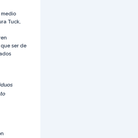
l medio
ura Tuck,
ven
 que ser de
zados
siduos
nto
on