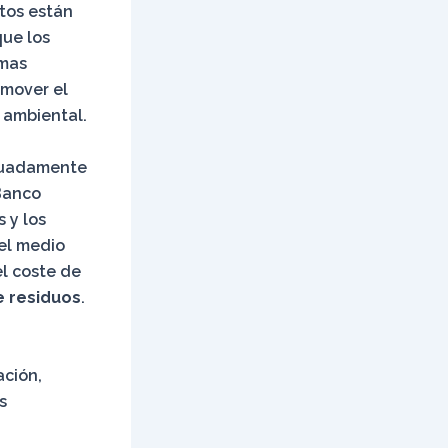
tos están
que los
rmas
omover el
 ambiental.
ecuadamente
 Banco
 y los
 el medio
l coste de
e residuos
.
ación,
s