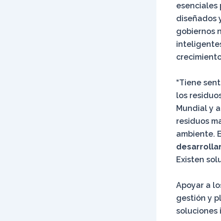
esenciales
diseñados y
gobiernos n
inteligente
crecimiento
“Tiene sen
los residuo
Mundial y a
residuos ma
ambiente. E
desarrolla
Existen sol
Apoyar a lo
gestión y p
soluciones 