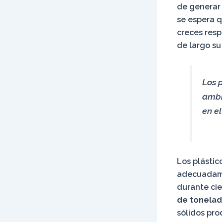
de generar 
se espera q
creces resp
de largo s
Los 
ambi
en e
Los plástic
adecuadamen
durante cie
de tonelad
sólidos pro