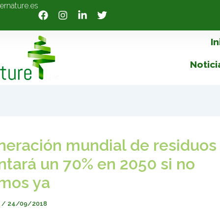
ernature.es
In
Notici
neración mundial de residuos
tará un 70% en 2050 si no
mos ya
e
/
24/09/2018