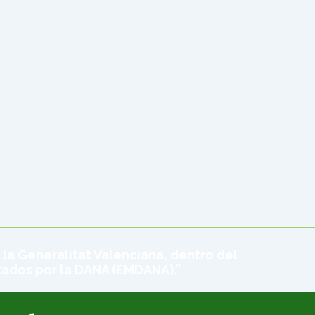
 la Generalitat Valenciana, dentro del
tados por la DANA (EMDANA).”