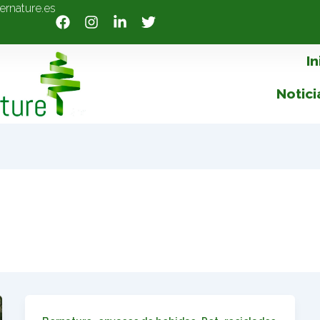
ernature.es
In
Notici