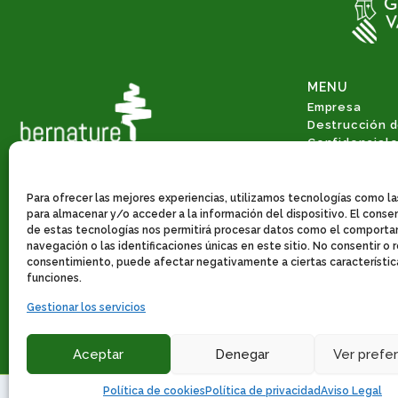
MENU
Empresa
Destrucción 
Confidencial
Gestión Integ
Valorización 
Consultoría 
Para ofrecer las mejores experiencias, utilizamos tecnologías como l
Economía circ
para almacenar y/o acceder a la información del dispositivo. El cons
de estas tecnologías nos permitirá procesar datos como el comport
Servicios de 
navegación o las identificaciones únicas en este sitio. No consentir o re
Noticias
consentimiento, puede afectar negativamente a ciertas característic
Contacto
funciones.
Gestionar los servicios
Aceptar
Denegar
Ver prefe
Aviso Legal
Política de cookies
Política de privacidad
Aviso Legal