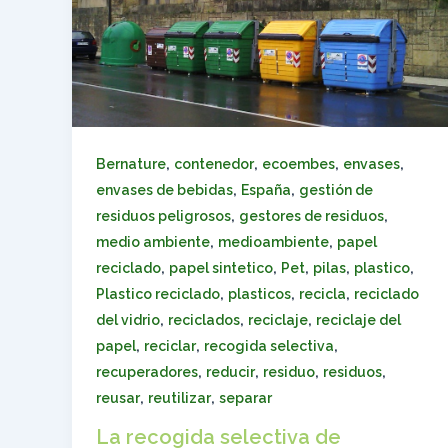
,
,
,
,
Bernature
contenedor
ecoembes
envases
,
,
envases de bebidas
España
gestión de
,
,
residuos peligrosos
gestores de residuos
,
,
medio ambiente
medioambiente
papel
,
,
,
,
,
reciclado
papel sintetico
Pet
pilas
plastico
,
,
,
Plastico reciclado
plasticos
recicla
reciclado
,
,
,
del vidrio
reciclados
reciclaje
reciclaje del
,
,
,
papel
reciclar
recogida selectiva
,
,
,
,
recuperadores
reducir
residuo
residuos
,
,
reusar
reutilizar
separar
La recogida selectiva de