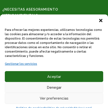
¿NECESITAS ASESORAMIENTO
MEDIOAMBIENTAL?
Solicita una consulta
REDES SOCIALES
Para ofrecer las mejores experiencias, utilizamos tecnologías como
las cookies para almacenar y/o acceder a la información del
dispositivo. El consentimiento de estas tecnologías nos permitirá
procesar datos como el comportamiento de navegación o las
identificaciones únicas en este sitio. No consentir o retirar el
CONTACTO
consentimiento, puede afectar negativamente a ciertas
Poligono industrial de catarroja. C/31, nº 522. 46470 Catarroja-Valencia.
características y funciones.
Teléfono: 961 278 647
Gestionar los servicios
Whatssapp: 665 170 209
Email
:
info@bernature.es
Aceptar
Denegar
Ver preferencias
Aviso Legal
|
Política de Privacidad
|
Política de
Cookies
|
Declaración de Accesibilidad