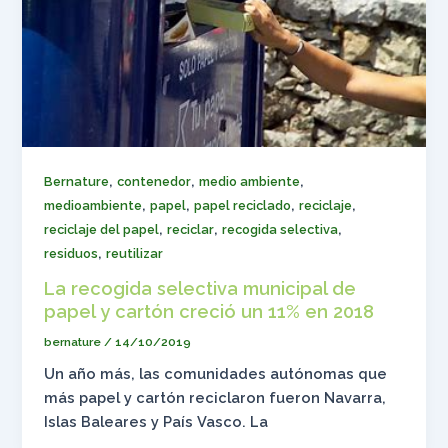
,
,
,
Bernature
contenedor
medio ambiente
,
,
,
,
medioambiente
papel
papel reciclado
reciclaje
,
,
,
reciclaje del papel
reciclar
recogida selectiva
,
residuos
reutilizar
La recogida selectiva municipal de
papel y cartón creció un 11% en 2018
bernature
/
14/10/2019
Un año más, las comunidades autónomas que
más papel y cartón reciclaron fueron Navarra,
Islas Baleares y País Vasco. La