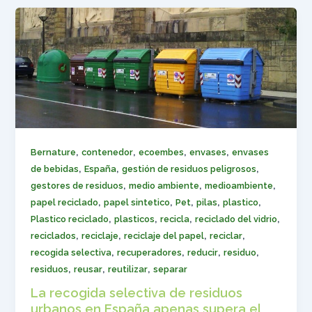
,
,
,
,
Bernature
contenedor
ecoembes
envases
envases
,
,
,
de bebidas
España
gestión de residuos peligrosos
,
,
,
gestores de residuos
medio ambiente
medioambiente
,
,
,
,
,
papel reciclado
papel sintetico
Pet
pilas
plastico
,
,
,
,
Plastico reciclado
plasticos
recicla
reciclado del vidrio
,
,
,
,
reciclados
reciclaje
reciclaje del papel
reciclar
,
,
,
,
recogida selectiva
recuperadores
reducir
residuo
,
,
,
residuos
reusar
reutilizar
separar
La recogida selectiva de residuos
urbanos en España apenas supera el