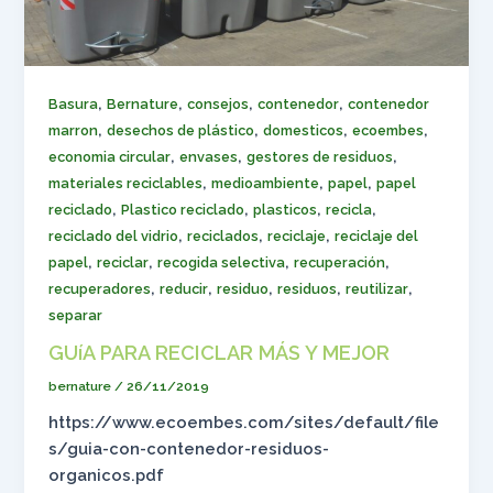
,
,
,
,
Basura
Bernature
consejos
contenedor
contenedor
,
,
,
,
marron
desechos de plástico
domesticos
ecoembes
,
,
,
economia circular
envases
gestores de residuos
,
,
,
materiales reciclables
medioambiente
papel
papel
,
,
,
,
reciclado
Plastico reciclado
plasticos
recicla
,
,
,
reciclado del vidrio
reciclados
reciclaje
reciclaje del
,
,
,
,
papel
reciclar
recogida selectiva
recuperación
,
,
,
,
,
recuperadores
reducir
residuo
residuos
reutilizar
separar
GUíA PARA RECICLAR MÁS Y MEJOR
bernature
/
26/11/2019
https://www.ecoembes.com/sites/default/file
s/guia-con-contenedor-residuos-
organicos.pdf