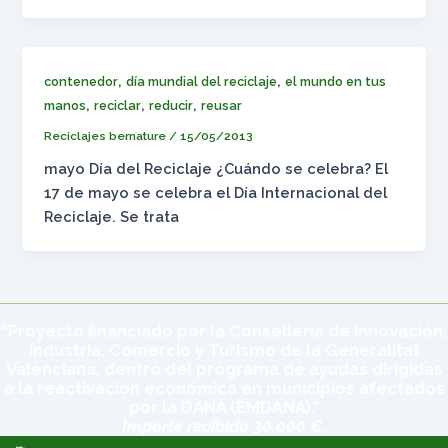
,
,
contenedor
día mundial del reciclaje
el mundo en tus
,
,
,
manos
reciclar
reducir
reusar
Reciclajes bernature
/
15/05/2013
mayo Día del Reciclaje ¿Cuándo se celebra? El
17 de mayo se celebra el Día Internacional del
Reciclaje. Se trata
“Proyecto financiado por la Conselleria de Innovación,
Industria, Comercio y Turismo de la Generalitat
Valenciana, dentro del programa de ayudas dirigidas
a la reactivación económica en municipios afectados
por la DANA (EMDANA).”
Importe recibido 30.000 €.